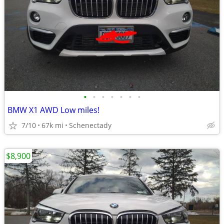
•
•
•
•
•
•
•
BMW X1 AWD Low miles!
7/10
67k mi
Schenectady
$8,900