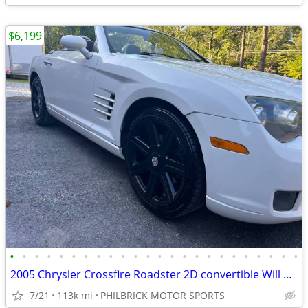
$6,199
•
•
•
•
•
•
•
•
•
•
•
•
•
•
•
•
•
•
•
•
•
•
•
•
2005 Chrysler Crossfire Roadster 2D convertible Will Trade
7/21
113k mi
PHILBRICK MOTOR SPORTS