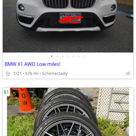
•
•
•
•
•
•
•
BMW X1 AWD Low miles!
7/21
67k mi
Schenectady
$1