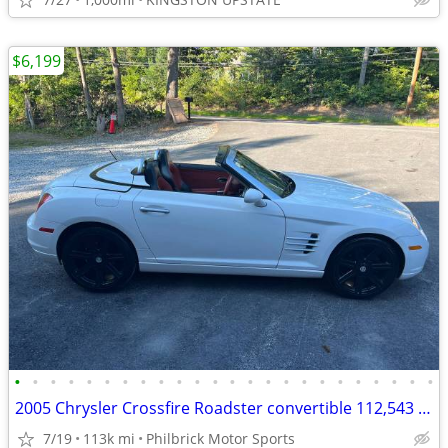
$6,199
•
•
•
•
•
•
•
•
•
•
•
•
•
•
•
•
•
•
•
•
•
•
•
•
2005 Chrysler Crossfire Roadster convertible 112,543 miles Will Trade
7/19
113k mi
Philbrick Motor Sports