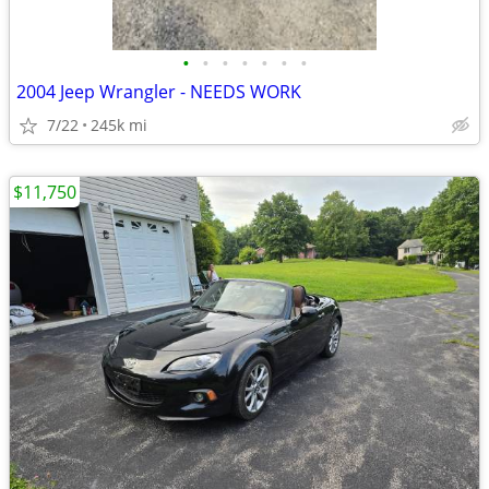
•
•
•
•
•
•
•
2004 Jeep Wrangler - NEEDS WORK
7/22
245k mi
$11,750