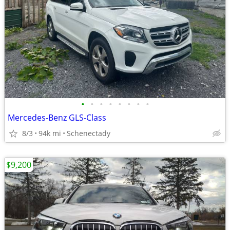
•
•
•
•
•
•
•
•
Mercedes-Benz GLS-Class
8/3
94k mi
Schenectady
$9,200