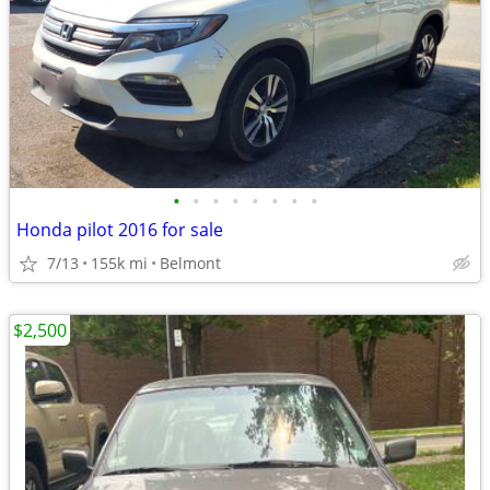
•
•
•
•
•
•
•
•
Honda pilot 2016 for sale
7/13
155k mi
Belmont
$2,500