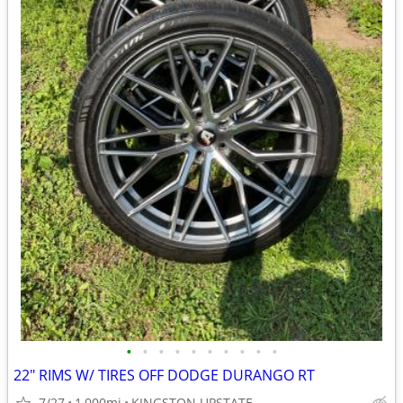
•
•
•
•
•
•
•
•
•
•
22" RIMS W/ TIRES OFF DODGE DURANGO RT
7/27
1,000mi
KINGSTON UPSTATE