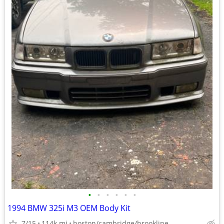
•
•
•
•
•
•
1994 BMW 325i M3 OEM Body Kit
7/15
114k mi
boston/cambridge/brookline