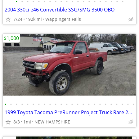
•
•
•
•
•
•
•
•
•
•
•
•
•
•
•
•
•
•
•
•
2004 330ci e46 Convertible SSG/SMG 3500 OBO
7/24
192k mi
Wappingers Falls
$1,000
•
•
•
•
•
•
•
•
•
•
•
•
•
•
•
•
•
•
•
•
•
•
•
•
1999 Toyota Tacoma PreRunner Project Truck Rare 2WD Setup
8/3
1mi
NEW HAMPSHIRE