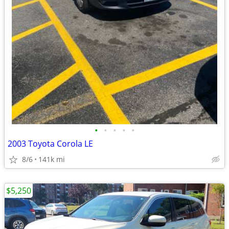
•
•
•
•
•
2003 Toyota Corola LE
8/6
141k mi
$5,250