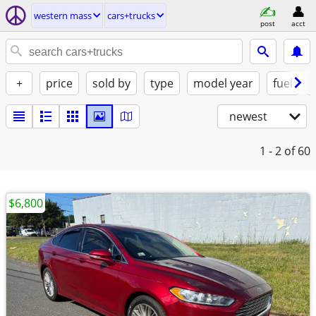
western mass
cars+trucks
post
acct
+
price
sold by
type
model year
fuel
newest
1 - 2
of 60
$6,800