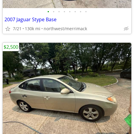
•
•
•
•
•
•
•
•
2007 Jaguar Stype Base
7/21
130k mi
northwest/merrimack
$2,500