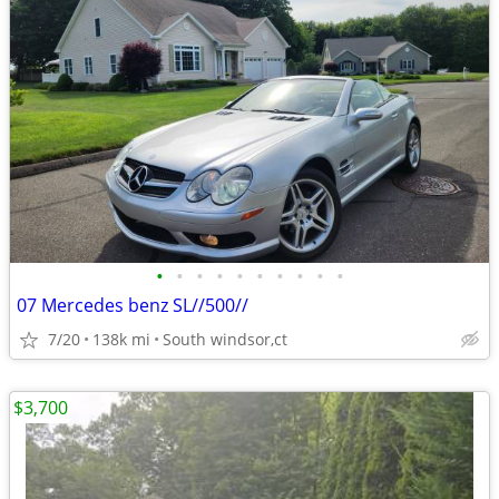
•
•
•
•
•
•
•
•
•
•
07 Mercedes benz SL//500//
7/20
138k mi
South windsor,ct
$3,700