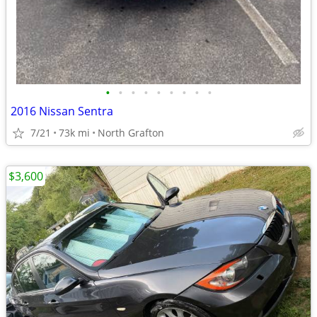
•
•
•
•
•
•
•
•
•
2016 Nissan Sentra
7/21
73k mi
North Grafton
$3,600