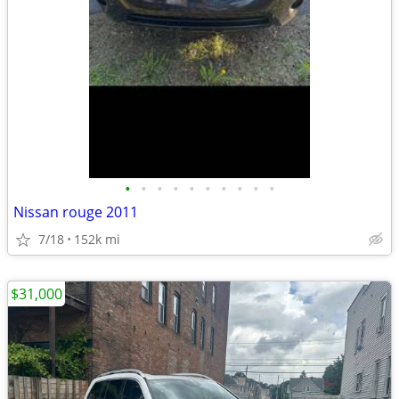
•
•
•
•
•
•
•
•
•
•
Nissan rouge 2011
7/18
152k mi
$31,000