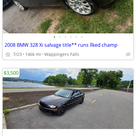
•
•
•
•
•
•
2008 BMW 328 Xi salvage title** runs llked champ
7/23
146k mi
Wappingers Falls
$3,500