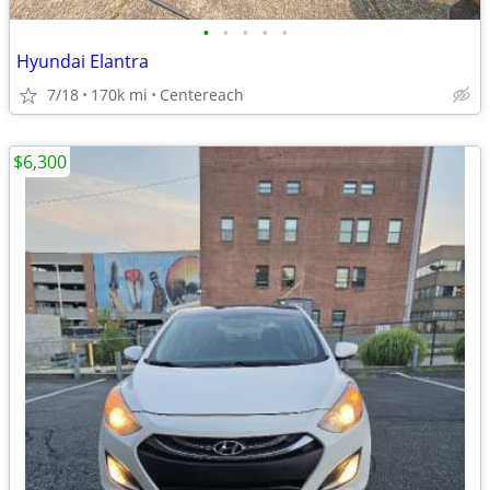
•
•
•
•
•
Hyundai Elantra
7/18
170k mi
Centereach
$6,300