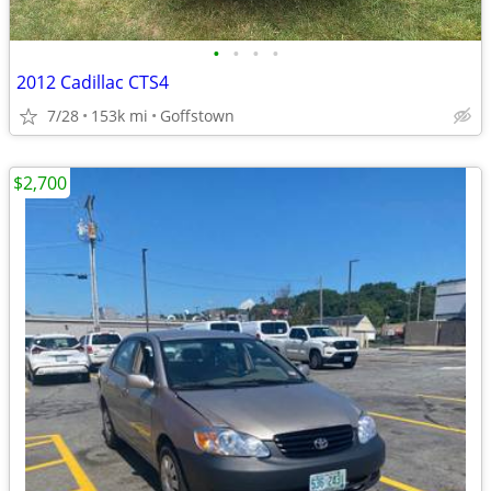
•
•
•
•
2012 Cadillac CTS4
7/28
153k mi
Goffstown
$2,700