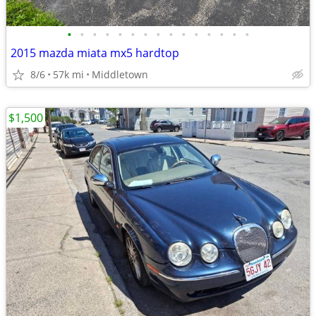
•
•
•
•
•
•
•
•
•
•
•
•
•
•
•
2015 mazda miata mx5 hardtop
8/6
57k mi
Middletown
$1,500