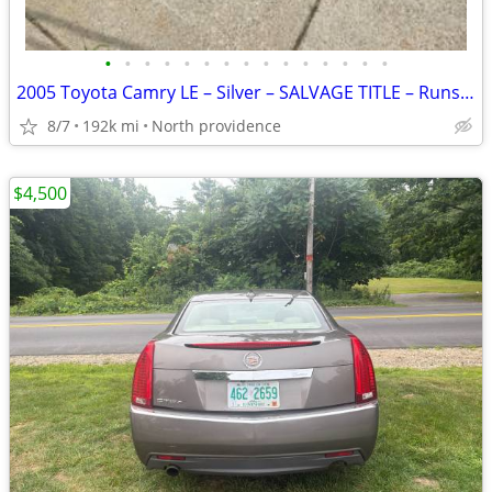
•
•
•
•
•
•
•
•
•
•
•
•
•
•
•
2005 Toyota Camry LE – Silver – SALVAGE TITLE – Runs & Drives
8/7
192k mi
North providence
$4,500