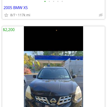
•
•
•
•
•
2005 BMW X5
8/7
117k mi
$2,200