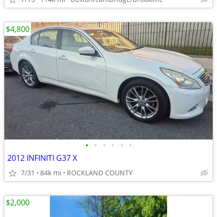
$4,800
•
•
•
•
•
•
2012 INFINITI G37 X
7/31
84k mi
ROCKLAND COUNTY
$2,000