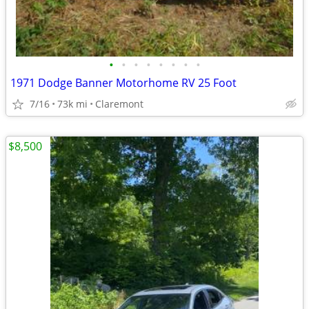
•
•
•
•
•
•
•
•
1971 Dodge Banner Motorhome RV 25 Foot
7/16
73k mi
Claremont
$8,500