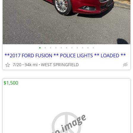
•
•
•
•
•
•
•
•
•
•
•
**2017 FORD FUSION ** POLICE LIGHTS ** LOADED **
7/20
94k mi
WEST SPRINGFIELD
$1,500
no image